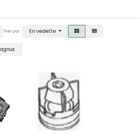
ndre Rendez-vous
En vedette
Trier par :
agnus